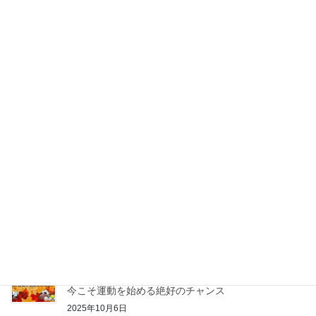
2026年8月2日
送
り
塩尻市パーソナルジムStudio Zero Gravityが伝える：
身体を変えたいと思った方が最初に考えるべきは環境
づくり
2026年5月7日
塩尻市パーソナルジムStudio Zero Gravityが伝える：
筋トレをして「変わらない」のは大成功！？知ってお
くべき「現状維持」の真実
2026年2月25日
塩尻市パーソナルジムStudio Zero Gravityが伝える：
冬こそ「短時間の運動＋栄養」で免疫力を高めよう
2025年12月17日
塩尻市パーソナルジムStudio Zero Gravityが伝える：
秋に運動・スポーツを始めるべき理由｜涼しくなった
今こそ運動を始める絶好のチャンス
2025年10月6日